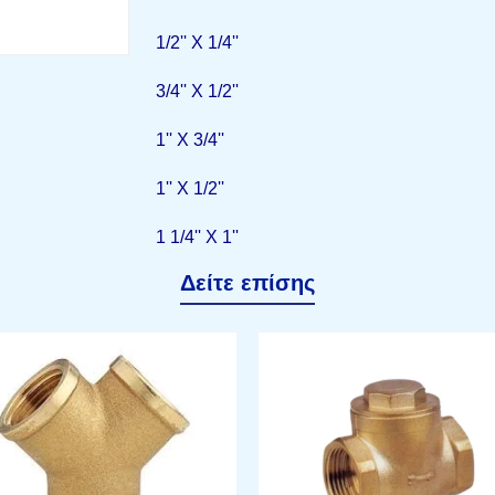
1/2'' Χ 1/4''
3/4'' Χ 1/2''
1'' Χ 3/4''
1'' Χ 1/2''
1 1/4'' Χ 1''
Δείτε επίσης