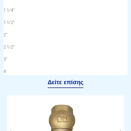
1 1/4''
1 1/2''
2''
2 1/2''
3''
4'
Δείτε επίσης