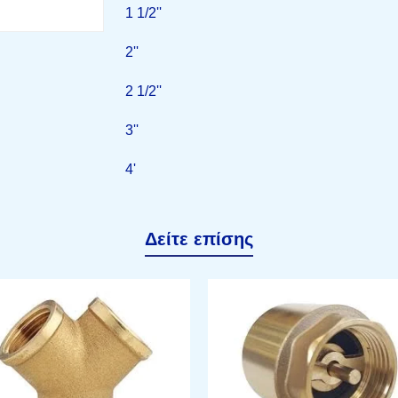
1 1/2''
2''
2 1/2''
3''
4'
Δείτε επίσης