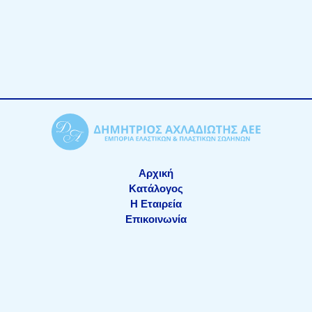
Αρχική
Κατάλογος
Η Εταιρεία
Επικοινωνία
ΑΡ.Γ.Ε.ΜΗ.: 611201000
Copyright © 2026 achladiotis.gr
made by netstream