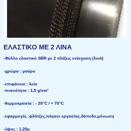
ΕΛΑΣΤΙΚΟ ΜΕ 2 ΛΙΝΑ
-Φύλλο ελαστικό SBR με 2 πλέξεις ενίσχυση (λινά)
-χρώμα : μαύρο
-επιφάνεια : λεία
-πυκνότητα : 1,5 g/cm³
-θερμοκρασία : - 20°C / + 70°C
-εφαρμογές :φλάτζες,πάγκοι εργασίας,δάπεδο,μόνωση
-ύψος : 1,20μ