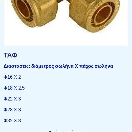
ΤΑΦ
Δ
ιαστάσεις: διάμετρος σωλήνα X πάχος σωλήνα
Φ16 Χ 2
Φ18 Χ 2,5
Φ22 Χ 3
Φ28 Χ 3
Φ32 Χ 3