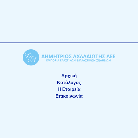
Αρχική
Κατάλογος
Η Εταιρεία
Επικοινωνία
ΑΡ.Γ.Ε.ΜΗ.: 611201000
Copyright © 2026 achladiotis.gr
made by netstream