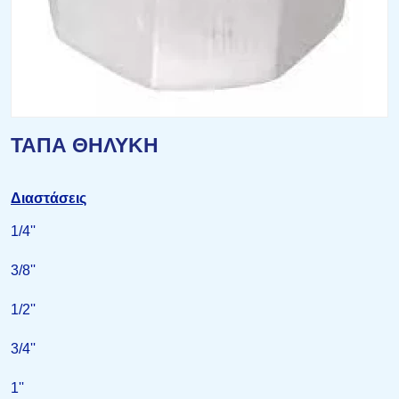
ΤΑΠΑ ΘΗΛΥΚΗ
Διαστάσεις
1/4''
3/8''
1/2''
3/4''
1''