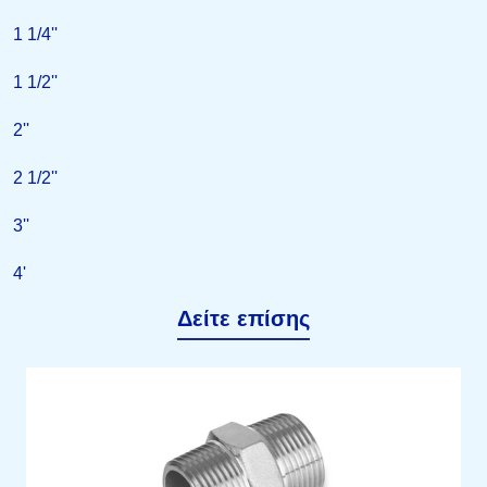
1 1/4''
1 1/2''
2''
2 1/2''
3''
4'
Δείτε επίσης