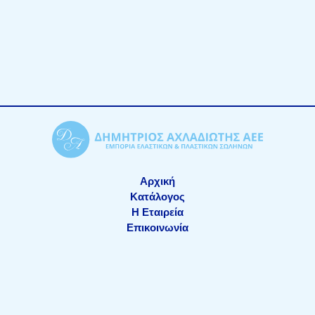
Αρχική
Κατάλογος
Η Εταιρεία
Επικοινωνία
ΑΡ.Γ.Ε.ΜΗ.: 611201000
Copyright © 2026 achladiotis.gr
made by netstream